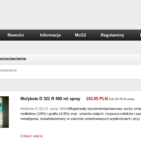
Nowości
Informacje
MoS2
Regulaminy
przeciwcierne
zeciwcierne
Molykote D 321 R 400 ml spray
143.05 PLN
116.30 PLN netto
Molykote D 321 R spray 400ml
Długotrwały wysokotemperaturowy suchy smar
molibdenu (19%) i grafitu (4,9%) oraz smarów stałych ,rozpuszczalników i spo
metal/guma, metal/elastomery w zakresie umiarkowanych prędkościach i przy
Zobacz więcej