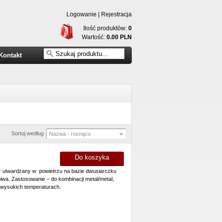
Logowanie
|
Rejestracja
Ilość produktów:
0
Wartość:
0.00 PLN
Kontakt
Sortuj według
Nazwa - rosnąco
Do koszyka
 utwardzany w powietrzu na bazie dwusiarczku
iwa.
Zastosowanie – do kombinacji metal/metal,
 wysokich temperaturach.