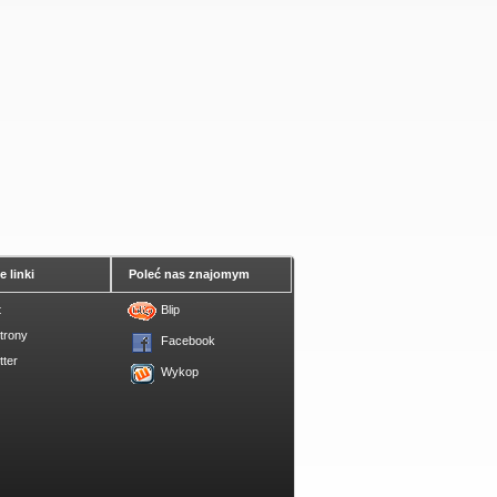
 linki
Poleć nas znajomym
t
Blip
trony
Facebook
tter
Wykop