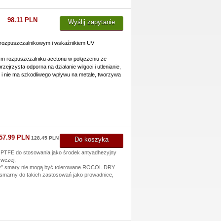
98.11 PLN
Wyślij zapytanie
 rozpuszczalnikowym i wskaźnikiem UV
m rozpuszczalniku acetonu w połączeniu ze
jrzysta odporna na działanie wilgoci i utlenianie,
 i nie ma szkodliwego wpływu na metale, tworzywa
57.99 PLN
128.45 PLN netto
Do koszyka
 PTFE do stosowania jako środek antyadhezyjny
ywczej,
okry” smary nie mogą być tolerowane.ROCOL DRY
m smarny do takich zastosowań jako prowadnice,