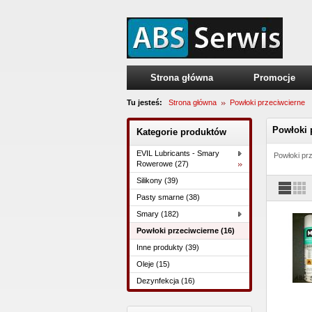
Strona główna
Promocje
Tu jesteś:
Strona główna
Powłoki przeciwcierne
Powłoki 
Kategorie produktów
EVIL Lubricants - Smary
Powłoki pr
Rowerowe (27)
Silikony (39)
Pasty smarne (38)
Smary (182)
Powłoki przeciwcierne (16)
Inne produkty (39)
Oleje (15)
Dezynfekcja (16)