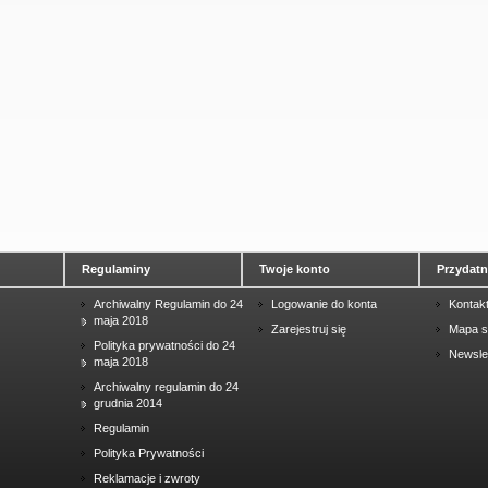
Regulaminy
Twoje konto
Przydatne
Archiwalny Regulamin do 24
Logowanie do konta
Kontak
maja 2018
Zarejestruj się
Mapa s
Polityka prywatności do 24
Newsle
maja 2018
Archiwalny regulamin do 24
grudnia 2014
Regulamin
Polityka Prywatności
Reklamacje i zwroty