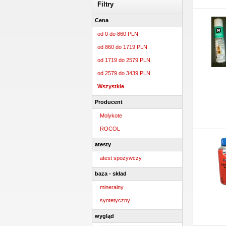
Filtry
Cena
od 0 do 860 PLN
od 860 do 1719 PLN
od 1719 do 2579 PLN
od 2579 do 3439 PLN
Wszystkie
Producent
Molykote
ROCOL
atesty
atest spożywczy
baza - skład
mineralny
syntetyczny
wygląd