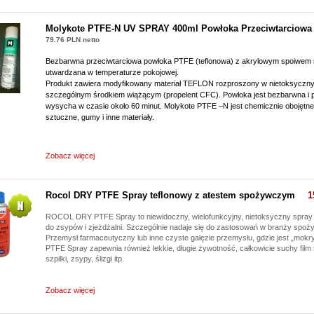
Molykote PTFE-N UV SPRAY 400ml Powłoka Przeciwtarciowa
79.76 PLN netto
Bezbarwna przeciwtarciowa powłoka PTFE (teflonowa) z akrylowym spoiwem
utwardzana w temperaturze pokojowej.
Produkt zawiera modyfikowany materiał TEFLON rozproszony w nietoksyczny
szczególnym środkiem wiążącym (propelent CFC). Powłoka jest bezbarwna i prze
wysycha w czasie około 60 minut. Molykote PTFE –N jest chemicznie obojętne
sztuczne, gumy i inne materiały.
Zobacz więcej
Rocol DRY PTFE Spray teflonowy z atestem spożywczym
1
ROCOL DRY PTFE Spray to niewidoczny, wielofunkcyjny, nietoksyczny spray
do zsypów i zjeżdżalni. Szczególnie nadaje się do zastosowań w branży spoż
Przemysł farmaceutyczny lub inne czyste gałęzie przemysłu, gdzie jest „m
PTFE Spray zapewnia również lekkie, długie żywotność, całkowicie suchy fil
szpilki, zsypy, ślizgi itp.
Zobacz więcej