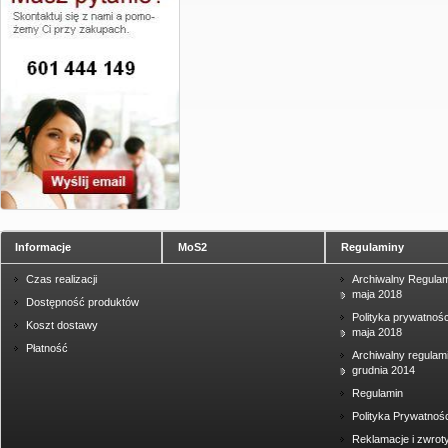
Informacje
MoS2
Regulaminy
Czas realizacji
Archiwalny Regulam
maja 2018
Dostępność produktów
Polityka prywatnośc
Koszt dostawy
maja 2018
Płatność
Archiwalny regulam
grudnia 2014
Regulamin
Polityka Prywatnośc
Reklamacje i zwrot