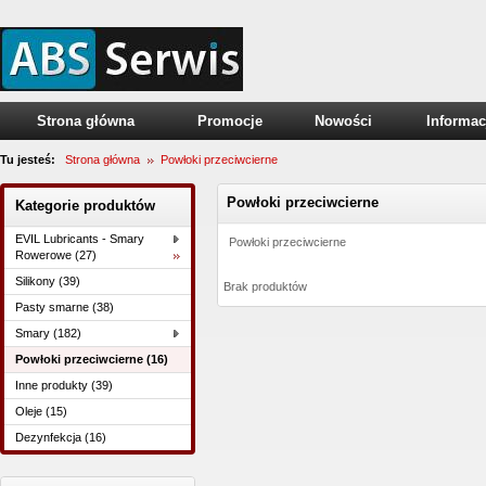
Strona główna
Promocje
Nowości
Informac
Tu jesteś:
Strona główna
Powłoki przeciwcierne
Powłoki przeciwcierne
Kategorie produktów
EVIL Lubricants - Smary
Powłoki przeciwcierne
Rowerowe (27)
Silikony (39)
Brak produktów
Pasty smarne (38)
Smary (182)
Powłoki przeciwcierne (16)
Inne produkty (39)
Oleje (15)
Dezynfekcja (16)