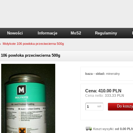
Nowości
Informacje
MoS2
Regulaminy
Molykote 106 powloka przeciwcierna 500g
 106 powloka przeciwcierna 500g
baza - skład:
mineralny
Cena:
410.00 PLN
Cena netto:
333.33 PLN
Do kosz
szt
Koszt wysyłki:
od 0.00 PL