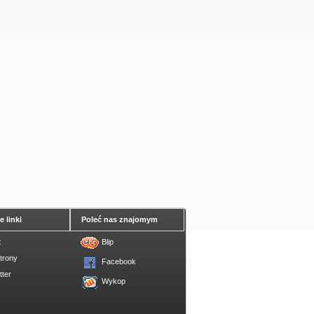
 linki
Poleć nas znajomym
t
Blip
trony
Facebook
tter
Wykop