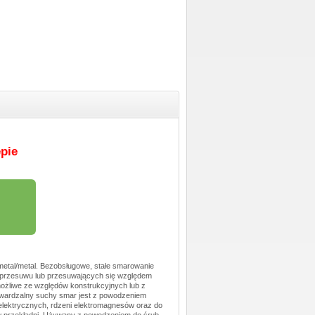
pie
metal/metal. Bezobsługowe, stałe smarowanie
i przesuwu lub przesuwających się względem
możliwe ze względów konstrukcyjnych lub z
twardzalny suchy smar jest z powodzeniem
ektrycznych, rdzeni elektromagnesów oraz do
ów przekładni. Używany z powodzeniem do śrub