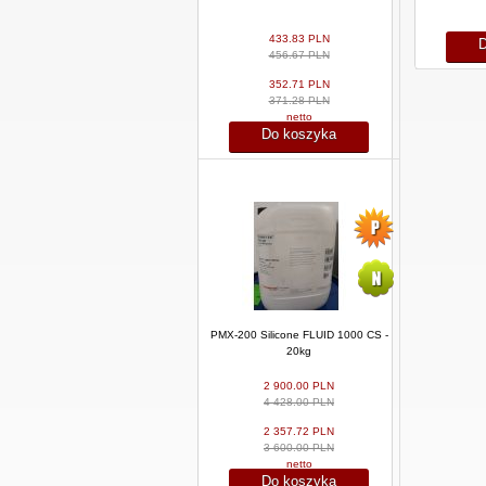
433.83 PLN
D
456.67 PLN
352.71 PLN
371.28 PLN
netto
Do koszyka
PMX-200 Silicone FLUID 1000 CS -
20kg
2 900.00 PLN
4 428.00 PLN
2 357.72 PLN
3 600.00 PLN
netto
Do koszyka