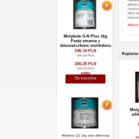
głowicy
zastoso
Niski w
pokryw
Więcej 
Molykote G-N Plus 1kg
Pasta smarna z
dwusiarczkiem molibdenu
246.34 PLN
Kupiono
286.32 PLN
200.28 PLN
232.78 PLN
netto
Do koszyka
Moly
sil
Molykote 111 1kg smar silikonowy
66