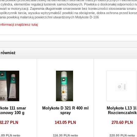
 cylindra, elementów regulacji lusterek samochodowych. Powłoka o doskonałej odporności na
wań w motoryzacji. Zapewnia długotrwałe smarowanie bez konieczności stosowania smaru s
spółczynnik tarcia, wysoka wytrzymałość powłoki na obciążenie, dobra ochrona przed koroz
ania powłoką malarską powierzchni utwardzonych Molykote D-106
Informacji znajdziesz tutaj
 również
kote 111 smar
Molykote D 321 R 400 ml
Molykote L13 1l
ikonowy 100 g
spray
Rozcienczalnik
82.27 PLN
143.05 PLN
270.60 PLN
.89 PLN netto
116.30 PLN netto
220.00 PLN netto