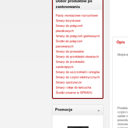
Dobór produktów po
zastosowaniu
Pasty montażowe rozruchowe
Smary łożyskowe
Smary do połączeń
plastikowych
Smary do połączeń gwintowych
Środki do połączeń
Opis
pasowanych
Smary do prowadnic
Molykot
Smary do przekładni otwartych
Smary do przekładni
zamkniętych
Smary do uszczelnień i oringów
Smary do części elektrycznych
Smary spożywcze
Smary i oleje do łańcucha
Środki smarne w SPRAYU
Powłoka
Promocje
części 
siebie 
powodu 
stosow
nakłada