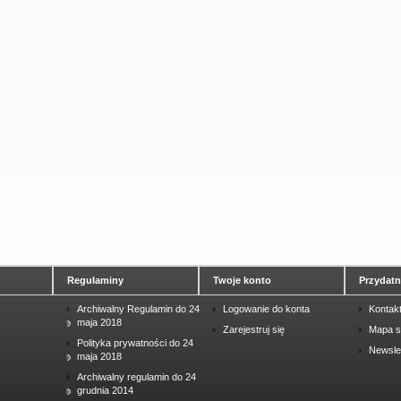
Regulaminy
Twoje konto
Przydatne
Archiwalny Regulamin do 24
Logowanie do konta
Kontak
maja 2018
Zarejestruj się
Mapa s
Polityka prywatności do 24
Newsle
maja 2018
Archiwalny regulamin do 24
grudnia 2014