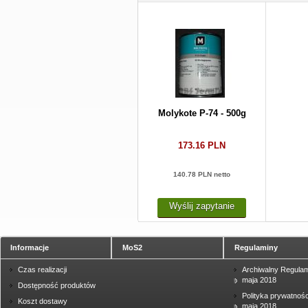
Molykote P-74 - 500g
173.16 PLN
140.78 PLN netto
Wyślij zapytanie
Informacje
MoS2
Regulaminy
Czas realizacji
Archiwalny Regulam
maja 2018
Dostępność produktów
Polityka prywatnośc
Koszt dostawy
maja 2018