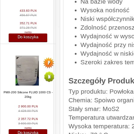
Na bazie wody
Wysoka nośność
433.83 PLN
456.67 PLN
Niski współczynnik
352.71 PLN
Zdolność przenosz
371.28 PLN
netto
Wydajność w wyso
Do koszyka
Wydajność przy nis
Wydajność w niski
Szeroki zakres te
Szczegóły Produk
Typ produktu: Powłoka
PMX-200 Silicone FLUID 1000 CS -
20kg
Chemia: Spoiwo organ
2 900.00 PLN
Stały smar: MoS2
4 428.00 PLN
Temperatura utwardzan
2 357.72 PLN
3 600.00 PLN
Wysoka temperatura: 2
netto
Do koszyka