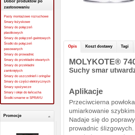
Dobór produktów po
zastosowaniu
Pasty montażowe rozruchowe
Smary łożyskowe
Smary do połączeń
plastikowych
Smary do połączeń gwintowych
Środki do połączeń
Opis
Koszt dostawy
Tagi
pasowanych
Smary do prowadnic
MOLYKOTE® 7400
Smary do przekładni otwartych
Smary do przekładni
Suchy smar utward
zamkniętych
Smary do uszczelnień i oringów
Smary do części elektrycznych
Smary spożywcze
Aplikacje
Smary i oleje do łańcucha
Środki smarne w SPRAYU
Przeciwcierna powłoka
umiarkowanie szybkimi
Promocje
Nadaje się do poprawy 
prowadnic ślizgowych.