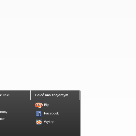
 linki
Poleć nas znajomym
t
Blip
trony
Facebook
tter
Wykop