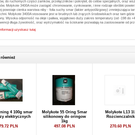
w, do ruchomych części zamków, przełączników i pokręteł, do celów specjalnych, oraz ws
ów. Molykote 3400A może zastąpić chromowanie, cynkowanie, i inne rodzaje obróbki powierz
ej powstaje cienka warstwa niby - folia suchy smar (lakier antypoślizgowy) zmniejszająca tarc
chni. Molykote 3400A stosowane jest w brudnych lub żrących środowiskach oraz tam gdzie
ony. Wysoka odporność na oleje i paliwa, wyjątkowo duży zakres temperatury (od -198 do +
encji długa żywotność, oraz wytrzymałość na ściskanie pozwalają na zastosowanie od pr
informacji uzyskasz tutaj
 również
ning 4 100g smar
Molykote 55 Oring Smar
Molykote L13 1l
zy elektrycznych
silikonowy do oringow
Rozcienczalnik
1kg
79.72 PLN
497.08 PLN
270.60 PLN