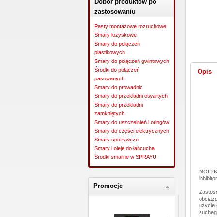
Dobór produktów po
zastosowaniu
Pasty montażowe rozruchowe
Smary łożyskowe
Smary do połączeń
plastikowych
Smary do połączeń gwintowych
Środki do połączeń
Opis
pasowanych
Smary do prowadnic
Smary do przekładni otwartych
Smary do przekładni
zamkniętych
Smary do uszczelnień i oringów
Smary do części elektrycznych
Smary spożywcze
Smary i oleje do łańcucha
Środki smarne w SPRAYU
MOLYKOT
inhibit
Promocje
Zastoso
obciążo
użycie 
sucheg