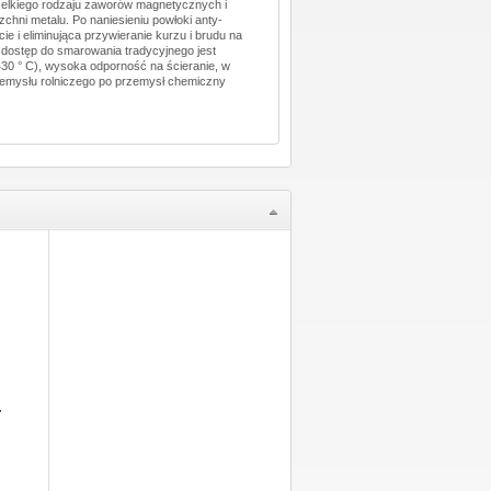
zelkiego rodzaju zaworów magnetycznych i
chni metalu. Po naniesieniu powłoki anty-
ie i eliminująca przywieranie kurzu i brudu na
 dostęp do smarowania tradycyjnego jest
430 ° C), wysoka odporność na ścieranie, w
zemysłu rolniczego po przemysł chemiczny
.