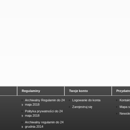
Regulaminy
Twoje konto
Przydatne
Archiwalny Regulamin do 24
Logowanie do konta
Kontak
maja 2018
Zarejestruj się
Mapa s
Polityka prywatności do 24
Newsle
maja 2018
Archiwalny regulamin do 24
grudnia 2014