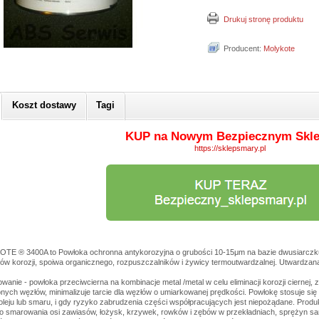
Drukuj stronę produktu
Producent:
Molykote
Koszt dostawy
Tagi
KUP na Nowym Bezpiecznym Skle
https://sklepsmary.pl
E ® 3400A to Powłoka ochronna antykorozyjna o grubości 10-15μm na bazie dwusiarczku
orów korozji, spoiwa organicznego, rozpuszczalników i żywicy termoutwardzalnej. Utwardzan
wanie - powłoka przeciwcierna na kombinacje metal /metal w celu eliminacji korozji ciernej
nych węzłów, minimalizuje tarcie dla węzłów o umiarkowanej prędkości. Powłokę stosuje się
oleju lub smaru, i gdy ryzyko zabrudzenia części współpracujących jest niepożądane. Pro
o smarowania osi zawiasów, łożysk, krzywek, rowków i zębów w przekładniach, sprężyn 