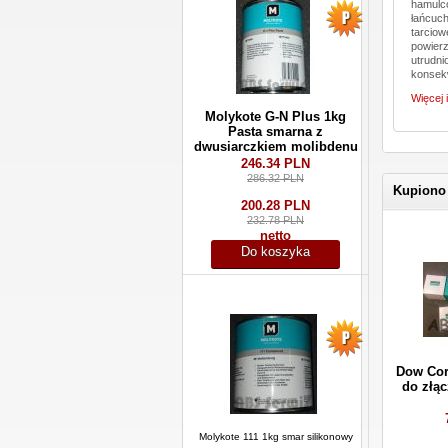
hamulcó
łańcuch
tarciow
powierz
utrudni
konsekw
Więcej 
Molykote G-N Plus 1kg
Pasta smarna z
dwusiarczkiem molibdenu
246.34 PLN
286.32 PLN
Kupiono
200.28 PLN
232.78 PLN
netto
Do koszyka
Dow Cor
do złąc
Molykote 111 1kg smar silikonowy