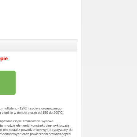
pie
 molibdenu (12%) i spoiwa organicznego,
a cieplnie w temperaturze od 150 do 200°C.
, zapewnia ciągłe smarowanie wysoko
 tam, gdzie elementy konstrukcyjne wykluczają
dukt ten został z powodzeniem wykorzystywany do
samochodowych oraz powierzchni prowadzących