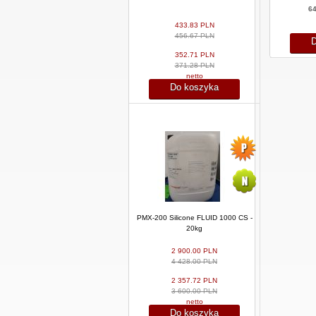
64
433.83 PLN
456.67 PLN
D
352.71 PLN
371.28 PLN
netto
Do koszyka
PMX-200 Silicone FLUID 1000 CS -
20kg
2 900.00 PLN
4 428.00 PLN
2 357.72 PLN
3 600.00 PLN
netto
Do koszyka