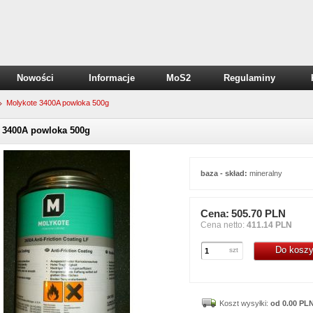
Nowości
Informacje
MoS2
Regulaminy
Molykote 3400A powloka 500g
 3400A powloka 500g
baza - skład:
mineralny
Cena:
505.70 PLN
Cena netto:
411.14 PLN
Do kosz
szt
Koszt wysyłki:
od 0.00 PL